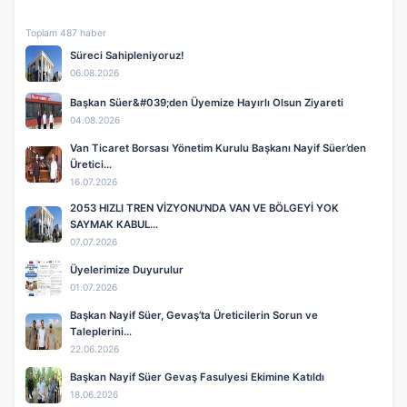
Toplam 487 haber
Süreci Sahipleniyoruz!
06.08.2026
Başkan Süer&#039;den Üyemize Hayırlı Olsun Ziyareti
04.08.2026
Van Ticaret Borsası Yönetim Kurulu Başkanı Nayif Süer’den
Üretici…
16.07.2026
2053 HIZLI TREN VİZYONU’NDA VAN VE BÖLGEYİ YOK
SAYMAK KABUL…
07.07.2026
Üyelerimize Duyurulur
01.07.2026
Başkan Nayif Süer, Gevaş’ta Üreticilerin Sorun ve
Taleplerini…
22.06.2026
Başkan Nayif Süer Gevaş Fasulyesi Ekimine Katıldı
18.06.2026