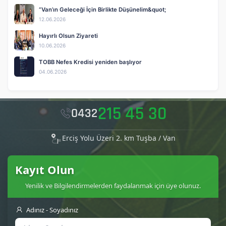
“Van’ın Geleceği İçin Birlikte Düşünelim&quot;
12.06.2026
Hayırlı Olsun Ziyareti
10.06.2026
TOBB Nefes Kredisi yeniden başlıyor
04.06.2026
215 45 30
0432
Erciş Yolu Üzeri 2. km Tuşba / Van
Kayıt Olun
Yenilik ve Bilgilendirmelerden faydalanmak için üye olunuz.
Adınız - Soyadınız