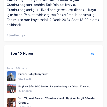
Cumhurbaşkanı İbrahim Reisi’nin katılımıyla,
Cumhurbaşkanlığı Külliyesi’nde gerçekleştirilecek. Kayıt
için: https://anket.tobb.org.tr/#/anket/iran-is-forumu İş
Forumu’na son kayıt tarihi: 2 Ocak 2024 Saat 13.00 olarak
açıklandı.
Etiketler:
gri
Son 10 Haber
Toplam 487 haber
Süreci Sahipleniyoruz!
06.08.2026
Başkan Süer&#039;den Üyemize Hayırlı Olsun Ziyareti
04.08.2026
Van Ticaret Borsası Yönetim Kurulu Başkanı Nayif Süer’den
Üretici…