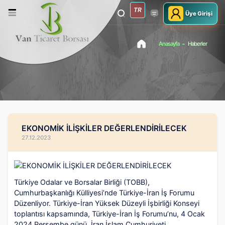
TR
Üye Girişi
Anasayfa
Haberler
EKONOMİK İLİŞKİLER DEĞERLENDİRİLECEK
27.12.2023
Türkiye Odalar ve Borsalar Birliği (TOBB),
Cumhurbaşkanlığı Külliyesi’nde Türkiye-İran İş Forumu
Düzenliyor. Türkiye-İran Yüksek Düzeyli İşbirliği Konseyi
toplantısı kapsamında, Türkiye-İran İş Forumu’nu, 4 Ocak
2024 Perşembe günü, İran İslam Cumhuriyeti