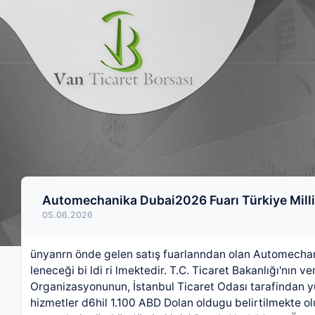
Automechanika Dubai2026 Fuarı Türkiye Milli 
05.06.2026
ünyanrn önde gelen satış fuarlanndan olan Automechan
leneceği bi ldi ri lmektedir. T.C. Ticaret Bakanlığı'nın ve
Organizasyonunun, İstanbul Ticaret Odası tarafindan yür
hizmetler d6hil 1.100 ABD Dolan oldugu belirtilmekte olup 