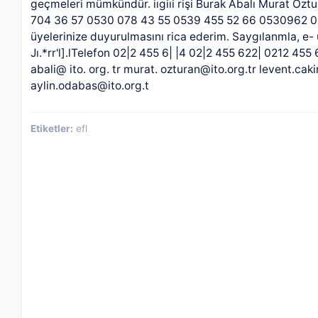
geçmeleri mümkündür. iıgiıi rişi Burak Abalı Murat Öz
704 36 57 0530 078 43 55 0539 455 52 66 0530962 01 3
üyelerinize duyurulmasını rica ederim. Saygılanmla, e-
Jı.*rr'l].lTelefon 02|2 455 6| |4 02|2 455 622| 0212 45
abali@ ito. org. tr murat. ozturan@ito.org.tr levent.cakir
aylin.odabas@ito.org.t
Etiketler:
efl