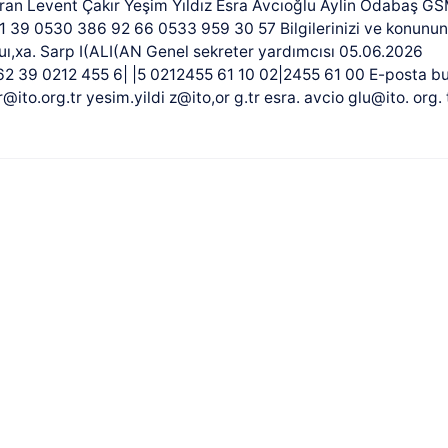
turan Levent Çakır Yeşim Yıldız Esra Avcıoğlu Aylin Odabaş G
9 0530 386 92 66 0533 959 30 57 Bilgilerinizi ve konunun i
 uı,xa. Sarp I(ALI(AN Genel sekreter yardımcısı 05.06.2026
5 62 39 0212 455 6| |5 0212455 61 10 02|2455 61 00 E-posta bu
@ito.org.tr yesim.yildi z@ito,or g.tr esra. avcio glu@ito. org. 