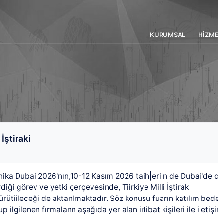
KURUMSAL
HİZME
İştiraki
ika Dubai 2026'nın,10-12 Kasım 2026 taih|eri n de Dubai'de 
rdiği görev ve yetki çerçevesinde, Tiirkiye Milli İştirak
ütiileceği de aktanlmaktadır. Söz konusu fuarın katılım bedel
ilgilenen fırmalann aşağıda yer alan iıtibat kişileri ile iletiş