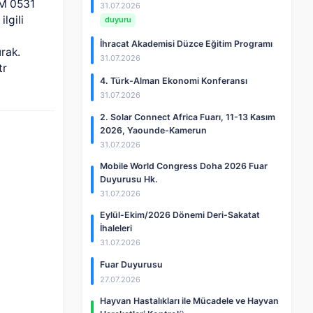
SM 0531
31.07.2026
lgili
duyuru
İhracat Akademisi Düzce Eğitim Programı
rak.
31.07.2026
tr
4. Türk-Alman Ekonomi Konferansı
31.07.2026
2. Solar Connect Africa Fuarı, 11-13 Kasım
2026, Yaounde-Kamerun
31.07.2026
Mobile World Congress Doha 2026 Fuar
Duyurusu Hk.
31.07.2026
Eylül-Ekim/2026 Dönemi Deri-Sakatat
İhaleleri
31.07.2026
Fuar Duyurusu
27.07.2026
Hayvan Hastalıkları ile Mücadele ve Hayvan