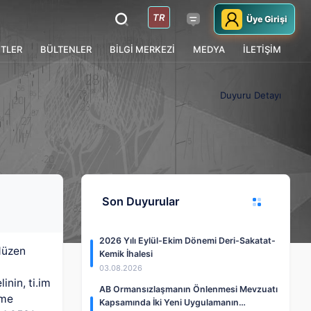
TR
Üye Girişi
TLER
BÜLTENLER
BİLGİ MERKEZİ
MEDYA
İLETİŞİM
Duyuru Detayı
Son Duyurular
2026 Yılı Eylül-Ekim Dönemi Deri-Sakatat-
düzen
Kemik İhalesi
03.08.2026
inin, ti.im
AB Ormansızlaşmanın Önlenmesi Mevzuatı
ime
Kapsamında İki Yeni Uygulamanın…