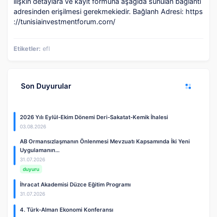
ilişkin detaylara ve kayıt formuna aşağıda sunulan bağlantı
adresinden erişilmesi gerekmekiedir. Bağlanh Adresi: https
://tunisiainvestmentforum.corn/
Etiketler:
efl
Son Duyurular
2026 Yılı Eylül-Ekim Dönemi Deri-Sakatat-Kemik İhalesi
03.08.2026
AB Ormansızlaşmanın Önlenmesi Mevzuatı Kapsamında İki Yeni
Uygulamanın…
31.07.2026
duyuru
İhracat Akademisi Düzce Eğitim Programı
31.07.2026
4. Türk-Alman Ekonomi Konferansı