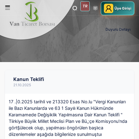
TR
Üye Girişi
Duyuru Detayı
Kanun Teklifi
21.10.2025
17 .|0.2025 tarihli ve 213320 Esas No.lu "Vergi Kanunları
ile Bazı Kanunlarda ve 63 1 Sayılı Kanun Hükmünde
Karamamede Değişiklik Yapılmasına Dair Kanun Teklifi "
Tiirkiye Büyiik Millet Meclisi Plan ve Bü,;çe Komisyonu'nda
gört§ülecek olup, yapılması öngörülen başlıca
diizenlemeler aşağıda bilgileriıize sunulmuştuı